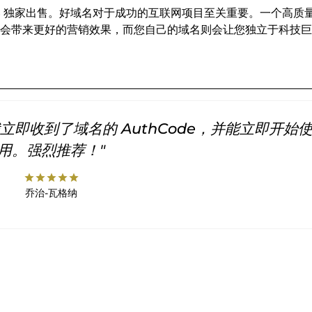
INS 独家出售。好域名对于成功的互联网项目至关重要。一个高质
会带来更好的营销效果，而您自己的域名则会让您独立于科技巨
即收到了域名的 AuthCode，并能立即开始
用。强烈推荐！"
star
star
star
star
star
乔治-瓦格纳