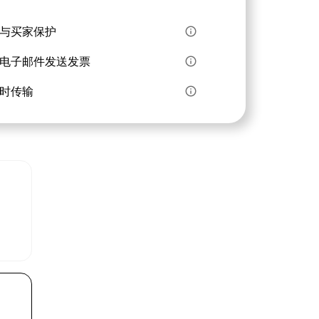
与买家保护
info_outline
电子邮件发送发票
info_outline
时传输
info_outline