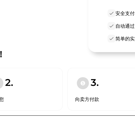
check
安全支付
check
自动通过
check
简单的实
！
2.
3.
paid
您
向卖方付款